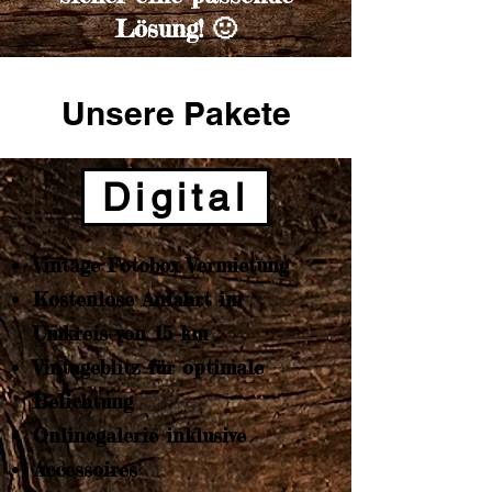
Lösung! 🙂
Unsere Pakete
Digital
Vintage Fotobox Vermietung
Kostenlose Anfahrt im
Umkreis von 15 km
Vintageblitz für optimale
Belichtung
Onlinegalerie inklusive
Accessoires