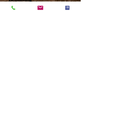
Onlinegalerie inklusive
Accessoires
Auf- & Abbau
280 €
Zusatz
Kilometerpauschale
ab 15
km +0,35€/km
Betreuung vor Ort auf Anfrage
Eventverleih