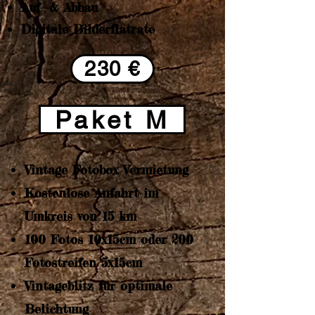
Auf- & Abbau
Digitale Bilderflatrate​
230 €
Paket M
Vintage Fotobox Vermietung
Kostenlose Anfahrt im
Umkreis von 15 km
100 Fotos 10x15cm oder 200
Fotostreifen 5x15cm
Vintageblitz für optimale
Belichtung