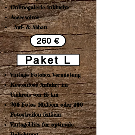
Onlinegalerie inklusive
Accessoires
Auf- & Abbau
260 €
Paket L
Vintage Fotobox Vermietung
Kostenlose Anfahrt im
Umkreis von 15 km
200 Fotos 10x15cm oder 400
Fotostreifen 5x15cm
Vintageblitz für optimale
Belichtung